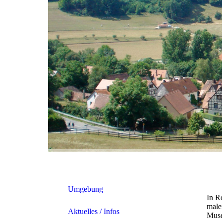
Umgebung
In R
male
Aktuelles / Infos
Muse