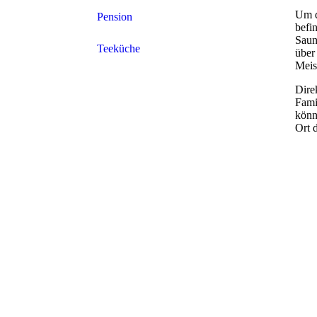
Um d
Pension
befi
Saun
Teeküche
über
Meis
Dire
Fami
könn
Ort 