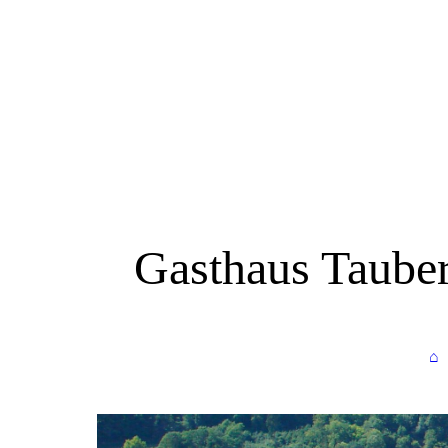
Gasthaus Taube
⌂