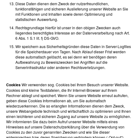
Diese Daten dienen dem Zweck der nutzerfreundlichen,
funktionsfähigen und sicheren Auslieferung unserer Website an Sie
mit Funktionen und Inhalten sowie deren Optimierung und
statistischen Auswertung.
Rechtsgrundlage hierfür ist unser in den obigen Zwecken auch
liegendes berechtigtes Interesse an der Datenverarbeitung nach Art.
6 Abs. 1 S.1 lit. f) DS-GVO.
Wir speichern aus Sicherheitsgründen diese Daten in Server-Logfiles
für die Speicherdauer von Tagen. Nach Ablauf dieser Frist werden
diese automatisch gelöscht, es sei denn wir benötigen deren
Aufbewahrung zu Beweiszwecken bei Angriffen auf die
Serverinfrastruktur oder anderen Rechtsverletzungen.
Cookies
Wir verwenden sog. Cookies bei Ihrem Besuch unserer Website.
Cookies sind kleine Textdateien, die Ihr Internet-Browser auf Ihrem
Rechner ablegt und speichert. Wenn Sie unsere Website erneut aufrufen,
geben diese Cookies Informationen ab, um Sie automatisch
wiederzuerkennen. Die so erlangten Informationen dienen dem Zweck,
unsere Webangebote technisch und wirtschaftlich zu optimieren und Ihnen
einen leichteren und sicheren Zugang auf unsere Website zu ermöglichen.
Wir informieren Sie dazu beim Aufruf unserer Website mittels eines
Hinweises auf unsere Datenschutzerklärung über die Verwendung von
Cookies zu den zuvor genannten Zwecken und wie Sie dieser
widersprechen bzw. deren Speicherung verhindern können („Opt-out“).