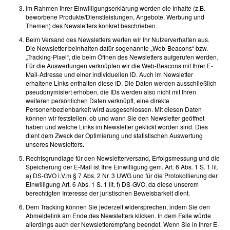
Im Rahmen Ihrer Einwilligungserklärung werden die Inhalte (z.B.
beworbene Produkte/Dienstleistungen, Angebote, Werbung und
Themen) des Newsletters konkret beschrieben.
Beim Versand des Newsletters werten wir Ihr Nutzerverhalten aus.
Die Newsletter beinhalten dafür sogenannte „Web-Beacons“ bzw.
„Tracking-Pixel“, die beim Öffnen des Newsletters aufgerufen werden.
Für die Auswertungen verknüpfen wir die Web-Beacons mit Ihrer E-
Mail-Adresse und einer individuellen ID. Auch im Newsletter
erhaltene Links enthalten diese ID. Die Daten werden ausschließlich
pseudonymisiert erhoben, die IDs werden also nicht mit Ihren
weiteren persönlichen Daten verknüpft, eine direkte
Personenbeziehbarkeit wird ausgeschlossen. Mit diesen Daten
können wir feststellen, ob und wann Sie den Newsletter geöffnet
haben und welche Links im Newsletter geklickt worden sind. Dies
dient dem Zweck der Optimierung und statistischen Auswertung
unseres Newsletters.
Rechtsgrundlage für den Newsletterversand, Erfolgsmessung und die
Speicherung der E-Mail ist Ihre Einwilligung gem. Art. 6 Abs. 1 S. 1 lit.
a) DS-GVO i.V.m § 7 Abs. 2 Nr. 3 UWG und für die Protokollierung der
Einwilligung Art. 6 Abs. 1 S. 1 lit. f) DS-GVO, da diese unserem
berechtigten Interesse der juristischen Beweisbarkeit dient.
Dem Tracking können Sie jederzeit widersprechen, indem Sie den
Abmeldelink am Ende des Newsletters klicken. In dem Falle würde
allerdings auch der Newsletterempfang beendet. Wenn Sie in Ihrer E-