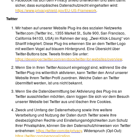
sicher, dass europäisches Datenschutzrecht eingehalten wird:
https://www.privacyshield.gov/EU-US-Framework
.
Twitter
Wir haben auf unserer Website Plug-Ins des sozialen Netzwerks
Twitter.com (Twitter Inc., 1355 Market St., Suite 900, San Francisco,
California 94103, USA) im Rahmen der sog. „Zwei-Klick-Lösung“ von
Shariff integriert. Diese Plug-Ins erkennen Sie an dem Twitter-Logo
mit weißem Vogel auf blauem Hintergrund. Eine Übersicht über
Twitter-Buttons bzw. Tweets finden Sie unter:
https://developer.twitter.com/en/docs/twitter-for-websites/overview
.
Wenn Sie in Ihren Twitter-Account eingeloggt sind, während Sie die
Twitter-Plug-ins willentlich aktivieren, kann Twitter den Anruf unserer
Website Ihrem Twitter-Profil zuordnen. Welche Daten an Twitter
übermittelt werden, ist uns nicht bekannt.
Wenn Sie die Datenübermittlung bei Aktivierung des Plug-ins an
Twitter ausschließen möchten, dann loggen Sie sich vor dem Besuch
unserer Website bei Twitter aus und löschen Ihre Cookies.
Zweck und Umfang der Datenerhebung sowie ihre weitere
Verarbeitung und Nutzung der Daten durch Twitter sowie Ihre
diesbezüglichen Rechte und Einstellungsmöglichkeiten zum Schutz
Ihrer Privatsphäre, können Sie den Datenschutzhinweisen von Twitter
entnehmen:
https://twitter.com/de/privacy
. Widerspruch (Opt-Out):
https://twitter.com/personalization
.