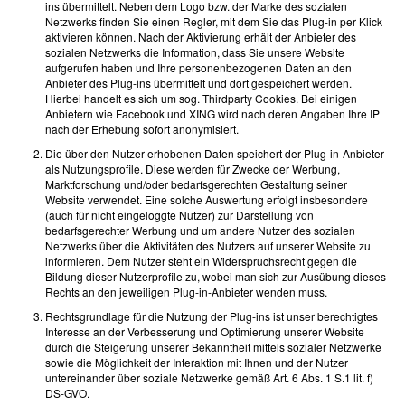
ins übermittelt. Neben dem Logo bzw. der Marke des sozialen
Netzwerks finden Sie einen Regler, mit dem Sie das Plug-in per Klick
aktivieren können. Nach der Aktivierung erhält der Anbieter des
sozialen Netzwerks die Information, dass Sie unsere Website
aufgerufen haben und Ihre personenbezogenen Daten an den
Anbieter des Plug-ins übermittelt und dort gespeichert werden.
Hierbei handelt es sich um sog. Thirdparty Cookies. Bei einigen
Anbietern wie Facebook und XING wird nach deren Angaben Ihre IP
nach der Erhebung sofort anonymisiert.
Die über den Nutzer erhobenen Daten speichert der Plug-in-Anbieter
als Nutzungsprofile. Diese werden für Zwecke der Werbung,
Marktforschung und/oder bedarfsgerechten Gestaltung seiner
Website verwendet. Eine solche Auswertung erfolgt insbesondere
(auch für nicht eingeloggte Nutzer) zur Darstellung von
bedarfsgerechter Werbung und um andere Nutzer des sozialen
Netzwerks über die Aktivitäten des Nutzers auf unserer Website zu
informieren. Dem Nutzer steht ein Widerspruchsrecht gegen die
Bildung dieser Nutzerprofile zu, wobei man sich zur Ausübung dieses
Rechts an den jeweiligen Plug-in-Anbieter wenden muss.
Rechtsgrundlage für die Nutzung der Plug-ins ist unser berechtigtes
Interesse an der Verbesserung und Optimierung unserer Website
durch die Steigerung unserer Bekanntheit mittels sozialer Netzwerke
sowie die Möglichkeit der Interaktion mit Ihnen und der Nutzer
untereinander über soziale Netzwerke gemäß Art. 6 Abs. 1 S.1 lit. f)
DS-GVO.