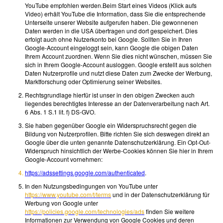
YouTube empfohlen werden.Beim Start eines Videos (Klick aufs
Video) erhält YouTube die Information, dass Sie die entsprechende
Unterseite unserer Website aufgerufen haben. Die gewonnenen
Daten werden in die USA übertragen und dort gespeichert. Dies
erfolgt auch ohne Nutzerkonto bei Google. Sollten Sie in Ihren
Google-Account eingeloggt sein, kann Google die obigen Daten
Ihrem Account zuordnen. Wenn Sie dies nicht wünschen, müssen Sie
sich in Ihrem Google-Account ausloggen. Google erstellt aus solchen
Daten Nutzerprofile und nutzt diese Daten zum Zwecke der Werbung,
Marktforschung oder Optimierung seiner Websites.
Rechtsgrundlage hierfür ist unser in den obigen Zwecken auch
liegendes berechtigtes Interesse an der Datenverarbeitung nach Art.
6 Abs. 1 S.1 lit. f) DS-GVO.
Sie haben gegenüber Google ein Widerspruchsrecht gegen die
Bildung von Nutzerprofilen. Bitte richten Sie sich deswegen direkt an
Google über die unten genannte Datenschutzerklärung. Ein Opt-Out-
Widerspruch hinsichtlich der Werbe-Cookies können Sie hier in Ihrem
Google-Account vornehmen:
https://adssettings.google.com/authenticated
.
In den Nutzungsbedingungen von YouTube unter
https://www.youtube.com/t/terms
und in der Datenschutzerklärung für
Werbung von Google unter
https://policies.google.com/technologies/ads
finden Sie weitere
Informationen zur Verwendung von Google Cookies und deren