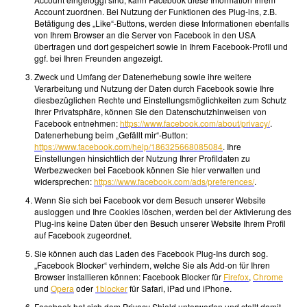
Account zuordnen. Bei Nutzung der Funktionen des Plug-ins, z.B.
Betätigung des „Like“-Buttons, werden diese Informationen ebenfalls
von Ihrem Browser an die Server von Facebook in den USA
übertragen und dort gespeichert sowie in Ihrem Facebook-Profil und
ggf. bei Ihren Freunden angezeigt.
Zweck und Umfang der Datenerhebung sowie ihre weitere
Verarbeitung und Nutzung der Daten durch Facebook sowie Ihre
diesbezüglichen Rechte und Einstellungsmöglichkeiten zum Schutz
Ihrer Privatsphäre, können Sie den Datenschutzhinweisen von
Facebook entnehmen:
https://www.facebook.com/about/privacy/
.
Datenerhebung beim „Gefällt mir“-Button:
https://www.facebook.com/help/186325668085084
. Ihre
Einstellungen hinsichtlich der Nutzung Ihrer Profildaten zu
Werbezwecken bei Facebook können Sie hier verwalten und
widersprechen:
https://www.facebook.com/ads/preferences/
.
Wenn Sie sich bei Facebook vor dem Besuch unserer Website
ausloggen und Ihre Cookies löschen, werden bei der Aktivierung des
Plug-ins keine Daten über den Besuch unserer Website Ihrem Profil
auf Facebook zugeordnet.
Sie können auch das Laden des Facebook Plug-Ins durch sog.
„Facebook Blocker“ verhindern, welche Sie als Add-on für Ihren
Browser installieren können: Facebook Blocker für
Firefox
,
Chrome
und
Opera
oder
1blocker
für Safari, iPad und iPhone.
Facebook hat sich dem Privacy Shield unterworfen und stellt damit