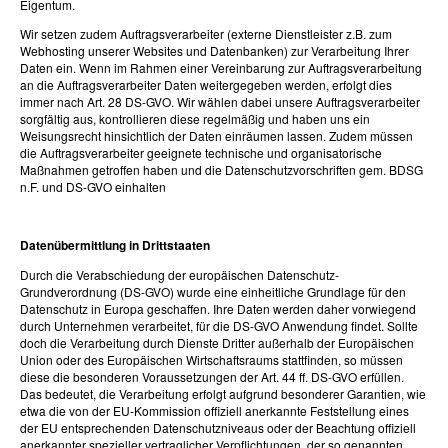
Eigentum.
Wir setzen zudem Auftragsverarbeiter (externe Dienstleister z.B. zum
Webhosting unserer Websites und Datenbanken) zur Verarbeitung Ihrer
Daten ein. Wenn im Rahmen einer Vereinbarung zur Auftragsverarbeitung
an die Auftragsverarbeiter Daten weitergegeben werden, erfolgt dies
immer nach Art. 28 DS-GVO. Wir wählen dabei unsere Auftragsverarbeiter
sorgfältig aus, kontrollieren diese regelmäßig und haben uns ein
Weisungsrecht hinsichtlich der Daten einräumen lassen. Zudem müssen
die Auftragsverarbeiter geeignete technische und organisatorische
Maßnahmen getroffen haben und die Datenschutzvorschriften gem. BDSG
n.F. und DS-GVO einhalten
Datenübermittlung in Drittstaaten
Durch die Verabschiedung der europäischen Datenschutz-
Grundverordnung (DS-GVO) wurde eine einheitliche Grundlage für den
Datenschutz in Europa geschaffen. Ihre Daten werden daher vorwiegend
durch Unternehmen verarbeitet, für die DS-GVO Anwendung findet. Sollte
doch die Verarbeitung durch Dienste Dritter außerhalb der Europäischen
Union oder des Europäischen Wirtschaftsraums stattfinden, so müssen
diese die besonderen Voraussetzungen der Art. 44 ff. DS-GVO erfüllen.
Das bedeutet, die Verarbeitung erfolgt aufgrund besonderer Garantien, wie
etwa die von der EU-Kommission offiziell anerkannte Feststellung eines
der EU entsprechenden Datenschutzniveaus oder der Beachtung offiziell
anerkannter spezieller vertraglicher Verpflichtungen, der so genannten