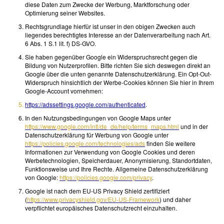
diese Daten zum Zwecke der Werbung, Marktforschung oder
Optimierung seiner Websites.
Rechtsgrundlage hierfür ist unser in den obigen Zwecken auch
liegendes berechtigtes Interesse an der Datenverarbeitung nach Art.
6 Abs. 1 S.1 lit. f) DS-GVO.
Sie haben gegenüber Google ein Widerspruchsrecht gegen die
Bildung von Nutzerprofilen. Bitte richten Sie sich deswegen direkt an
Google über die unten genannte Datenschutzerklärung. Ein Opt-Out-
Widerspruch hinsichtlich der Werbe-Cookies können Sie hier in Ihrem
Google-Account vornehmen:
https://adssettings.google.com/authenticated
.
In den Nutzungsbedingungen von Google Maps unter
https://www.google.com/intl/de_de/help/terms_maps.html
und in der
Datenschutzerklärung für Werbung von Google unter
https://policies.google.com/technologies/ads
finden Sie weitere
Informationen zur Verwendung von Google Cookies und deren
Werbetechnologien, Speicherdauer, Anonymisierung, Standortdaten,
Funktionsweise und Ihre Rechte. Allgemeine Datenschutzerklärung
von Google:
https://policies.google.com/privacy
.
Google ist nach dem EU-US Privacy Shield zertifiziert
(
https://www.privacyshield.gov/EU-US-Framework
) und daher
verpflichtet europäisches Datenschutzrecht einzuhalten.