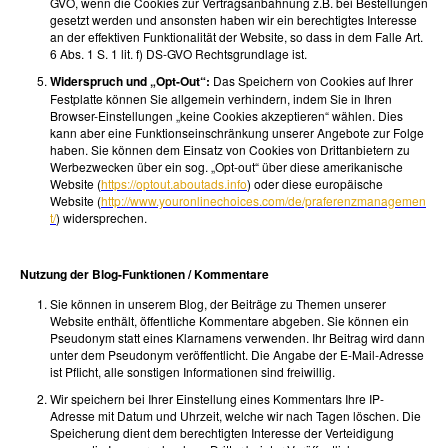
GVO, wenn die Cookies zur Vertragsanbahnung z.B. bei Bestellungen
gesetzt werden und ansonsten haben wir ein berechtigtes Interesse
an der effektiven Funktionalität der Website, so dass in dem Falle Art.
6 Abs. 1 S. 1 lit. f) DS-GVO Rechtsgrundlage ist.
Widerspruch und „Opt-Out“:
Das Speichern von Cookies auf Ihrer
Festplatte können Sie allgemein verhindern, indem Sie in Ihren
Browser-Einstellungen „keine Cookies akzeptieren“ wählen. Dies
kann aber eine Funktionseinschränkung unserer Angebote zur Folge
haben. Sie können dem Einsatz von Cookies von Drittanbietern zu
Werbezwecken über ein sog. „Opt-out“ über diese amerikanische
Website (
https://optout.aboutads.info
) oder diese europäische
Website (
http://www.youronlinechoices.com/de/praferenzmanagemen
t/
) widersprechen.
Nutzung der Blog-Funktionen / Kommentare
Sie können in unserem Blog, der Beiträge zu Themen unserer
Website enthält, öffentliche Kommentare abgeben. Sie können ein
Pseudonym statt eines Klarnamens verwenden. Ihr Beitrag wird dann
unter dem Pseudonym veröffentlicht. Die Angabe der E-Mail-Adresse
ist Pflicht, alle sonstigen Informationen sind freiwillig.
Wir speichern bei Ihrer Einstellung eines Kommentars Ihre IP-
Adresse mit Datum und Uhrzeit, welche wir nach Tagen löschen. Die
Speicherung dient dem berechtigten Interesse der Verteidigung