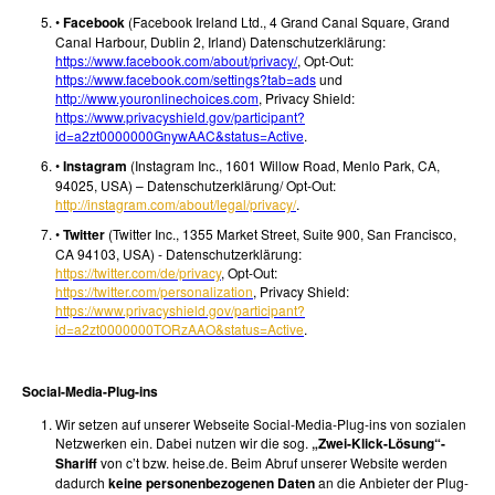
•
Facebook
(Facebook Ireland Ltd., 4 Grand Canal Square, Grand
Canal Harbour, Dublin 2, Irland) Datenschutzerklärung:
https://www.facebook.com/about/privacy/
, Opt-Out:
https://www.facebook.com/settings?tab=ads
und
http://www.youronlinechoices.com
, Privacy Shield:
https://www.privacyshield.gov/participant?
id=a2zt0000000GnywAAC&status=Active
.
•
Instagram
(Instagram Inc., 1601 Willow Road, Menlo Park, CA,
94025, USA) – Datenschutzerklärung/ Opt-Out:
http://instagram.com/about/legal/privacy/
.
•
Twitter
(Twitter Inc., 1355 Market Street, Suite 900, San Francisco,
CA 94103, USA) - Datenschutzerklärung:
https://twitter.com/de/privacy
, Opt-Out:
https://twitter.com/personalization
, Privacy Shield:
https://www.privacyshield.gov/participant?
id=a2zt0000000TORzAAO&status=Active
.
Social-Media-Plug-ins
Wir setzen auf unserer Webseite Social-Media-Plug-ins von sozialen
Netzwerken ein. Dabei nutzen wir die sog.
„Zwei-Klick-Lösung“-
Shariff
von c’t bzw. heise.de. Beim Abruf unserer Website werden
dadurch
keine personenbezogenen Daten
an die Anbieter der Plug-