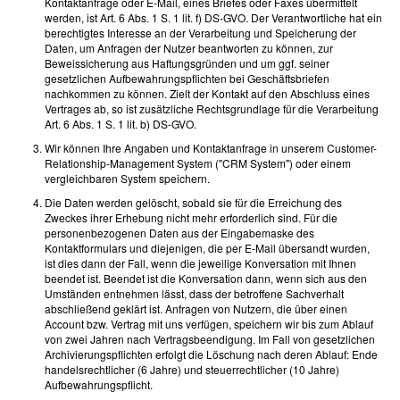
Kontaktanfrage oder E-Mail, eines Briefes oder Faxes übermittelt
werden, ist Art. 6 Abs. 1 S. 1 lit. f) DS-GVO. Der Verantwortliche hat ein
berechtigtes Interesse an der Verarbeitung und Speicherung der
Daten, um Anfragen der Nutzer beantworten zu können, zur
Beweissicherung aus Haftungsgründen und um ggf. seiner
gesetzlichen Aufbewahrungspflichten bei Geschäftsbriefen
nachkommen zu können. Zielt der Kontakt auf den Abschluss eines
Vertrages ab, so ist zusätzliche Rechtsgrundlage für die Verarbeitung
Art. 6 Abs. 1 S. 1 lit. b) DS-GVO.
Wir können Ihre Angaben und Kontaktanfrage in unserem Customer-
Relationship-Management System ("CRM System") oder einem
vergleichbaren System speichern.
Die Daten werden gelöscht, sobald sie für die Erreichung des
Zweckes ihrer Erhebung nicht mehr erforderlich sind. Für die
personenbezogenen Daten aus der Eingabemaske des
Kontaktformulars und diejenigen, die per E-Mail übersandt wurden,
ist dies dann der Fall, wenn die jeweilige Konversation mit Ihnen
beendet ist. Beendet ist die Konversation dann, wenn sich aus den
Umständen entnehmen lässt, dass der betroffene Sachverhalt
abschließend geklärt ist. Anfragen von Nutzern, die über einen
Account bzw. Vertrag mit uns verfügen, speichern wir bis zum Ablauf
von zwei Jahren nach Vertragsbeendigung. Im Fall von gesetzlichen
Archivierungspflichten erfolgt die Löschung nach deren Ablauf: Ende
handelsrechtlicher (6 Jahre) und steuerrechtlicher (10 Jahre)
Aufbewahrungspflicht.